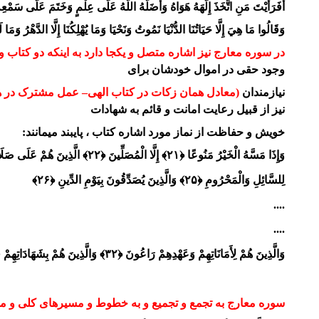
أَفَرَأَيْتَ مَنِ اتَّخَذَ إِلَهَهُ هَوَاهُ وَأَضَلَّهُ اللَّهُ عَلَى عِلْمٍ وَخَتَمَ عَلَى سَمْعِه
وَقَالُوا مَا هِيَ إِلَّا حَيَاتُنَا الدُّنْيَا نَمُوتُ وَنَحْيَا وَمَا يُهْلِكُنَا إِلَّا الدَّهْرُ وَمَا لَهُ
در سوره معارج نیز اشاره
متصل و یکجا
دارد به اینکه دو کتاب 
وجود حقی در اموال خودشان برای
نیازمندان
(معادل همان
زکات در کتاب الهی
– عمل مشترک در هر
نیز از قبیل رعایت امانت و قائم به شهادات
خویش و
حفاظت از نماز مورد اشاره کتاب ، پایبند میمانند:
وَإِذَا مَسَّهُ الْخَيْرُ مَنُوعًا ﴿۲۱﴾ إِلَّا الْمُصَلِّينَ ﴿۲۲﴾ الَّذِينَ هُمْ عَلَى صَلَاتِهِمْ دَائِمُونَ ﴿۲۳﴾ وَالَّذِينَ فِي أَمْوَالِهِمْ حَقٌّ مَعْلُومٌ ﴿۲۴﴾
لِلسَّائِلِ وَالْمَحْرُومِ ﴿۲۵﴾ وَالَّذِينَ يُصَدِّقُونَ بِيَوْمِ الدِّينِ ﴿۲۶﴾
....
....
وَالَّذِينَ هُمْ لِأَمَانَاتِهِمْ وَعَهْدِهِمْ رَاعُونَ ﴿۳۲﴾ وَالَّذِينَ هُمْ بِشَهَادَاتِهِمْ قَائِمُونَ ﴿۳۳﴾ وَالَّذِينَ هُمْ عَلَى صَلَاتِهِمْ يُحَافِظُونَ ﴿۳۴﴾
سوره معارج به تجمع و تجمیع و به خطوط و مسیرهای کلی و ممت