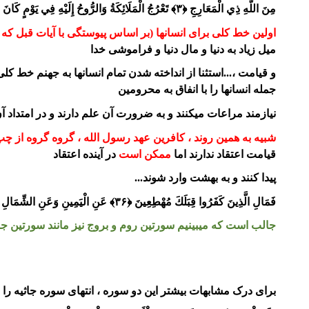
مِنَ اللَّهِ ذِي الْمَعَارِجِ ﴿۳﴾ تَعْرُجُ الْمَلَائِكَةُ وَالرُّوحُ إِلَيْهِ فِي يَوْمٍ كَانَ مِقْدَارُهُ خَمْسِينَ أَلْفَ سَنَةٍ ﴿۴﴾ معارج
اولین خط کلی برای انسانها (بر اساس پیوستگی با آیات قبل 
میل زیاد به دنیا و مال دنیا و فراموشی خدا
و قیامت
،...استثنا از انداخته شدن
تمام انسانها
به جهنم خط کلی 
جمله انسانها را با انفاق به محرومین
نیازمند مراعات
میکنند و به ضرورت آن علم دارند و در امتداد آن
شبیه به همین روند ، کافرین عهد رسول الله ، گروه گروه از چ
قیامت اعتقاد ندارند اما
ممکن است
در آینده اعتقاد
پیدا کنند و به بهشت وارد شوند...
فَمَالِ الَّذِينَ كَفَرُوا قِبَلَكَ مُهْطِعِينَ ﴿۳۶﴾ عَنِ الْيَمِينِ وَعَنِ الشِّمَالِ عِزِينَ ﴿۳۷﴾ أَيَطْمَعُ كُلُّ امْرِئٍ مِنْهُمْ أَنْ يُدْخَلَ جَنَّةَ نَعِيمٍ ﴿۳۸﴾ معارج
جالب است که میبینیم سورتین روم و بروج نیز مانند سورتین جاث
برای درک مشابهات بیشتر این دو سوره ، انتهای سوره جاثیه را بب