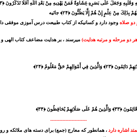
ِ وَقَلْبِهِ وَجَعَلَ عَلَى بَصَرِهِ غِشَاوَةً فَمَنْ يَهْدِيهِ مِنْ بَعْدِ اللَّهِ أَفَلَا تَذَكَّرُونَ ﴿۲۳﴾
مْ بِذَلِكَ مِنْ عِلْمٍ إِنْ هُمْ إِلَّا يَظُنُّونَ ﴿۲۴﴾ جاثیه
و دو صلاه
وجود دارد و کسانیکه از کتاب طبیعت درس آموزی موفقی دارند
 دو مرحله و مرتبه هدایت
)
میرسند ، بر هدایت مضاعف کتاب الهی و ت
------------------------
د اشاره دارد
، همانطور که معارج (جمع) برای دسته های ملائکه و روح