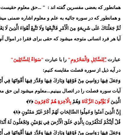
همانطور که بعضی مفسرین گفته اند : " ...حق معلوم حقيست ك
و همانطور که در سوره جاثیه به علم و معلوم اشاره ضمنی میش
ثُمَّ جَعَلْنَاكَ عَلَى شَرِيعَةٍ مِنَ الْأَمْرِ فَاتَّبِعْهَا وَلَا تَتَّبِعْ أَهْوَاءَ الَّذِينَ لَا يَعْلَمُونَ 
آیا هر فرد انسانی متوجه میشود که حقی برای فقرا در اموال آنه
عبارت
"ِلِلسَّائِلِ وَالْمَحْرُومِ"
را با عبارت
"سَوَاءً لِلسَّائِلِينَ"
در آیه ذیل از سوره فصلت مقایسه کنیم:
وَجَعَلَ فِيهَا رَوَاسِيَ مِنْ فَوْقِهَا وَبَارَكَ فِيهَا وَقَدَّرَ فِيهَا أَقْوَاتَهَا فِي أَرْبَعَةِ أ
آیات سوره فصلت را در اتصال ببینیم...معلوم میشود این حق مع
الَّذِينَ
لَا يُؤْتُونَ الزَّكَاةَ
وَهُمْ
بِالْآخِرَةِ هُمْ كَافِرُونَ
﴿۷﴾
إِنَّ الَّذِينَ آمَنُوا وَعَمِلُوا الصَّالِحَاتِ لَهُمْ أَجْرٌ غَيْرُ مَمْنُونٍ ﴿۸﴾
قُلْ أَئِنَّكُمْ لَتَكْفُرُونَ بِالَّذِي خَلَقَ الْأَرْضَ فِي يَوْمَيْنِ وَتَجْعَلُونَ لَهُ أَنْدَاد
وَجَعَلَ فِيهَا رَوَاسِيَ مِنْ فَوْقِهَا وَبَارَكَ فِيهَا وَقَدَّرَ فِيهَا أَقْوَاتَهَا فِي أَرْبَ