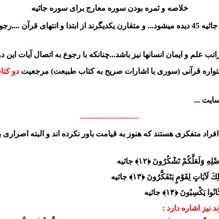
خلاصه و ثمره بودن سوره معارج برای سوره جاثیه
ب علم و ایمان انسانها نیز باشد...چنانکه با رجوع به اتصال آیات این دو 
واره قرآنی (سوری با اشارات صریح به کتاب طبیعت) مرجعیت
دو کتا
ایت ...
------------------------
افراد متفکری هستند که هنوز به قیامت باور نکرده اند و البته اصراری ب
ِ وَلَعَلَّكُمْ تَشْكُرُونَ ﴿۱۲﴾ جاثیه
اتٍ لِقَوْمٍ يَتَفَكَّرُونَ ﴿۱۳﴾ جاثیه
ا يَكْسِبُونَ ﴿۱۴﴾ جاثیه
نیز اشاره دارد :