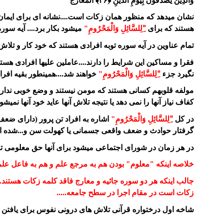
وَالَّذِينَ يُصَدِّقُونَ بِيَوْمِ الدِّينِ ﴿۲۶﴾ المعارج
نشان میدهد که منظور همان زکات است....نشانه ای برای ایمان
هستند که برای
"ِلِلسَّائِلِ وَالْمَحْرُومِ"
میشود بکار برد.... آیه سوره
تمام عناوین در آیه سوره توبه افرادی هستند که خود کار و تلاش د
فقرا و مساکین این شرایط را دارند....عاملین علیها افرادی هست
نگیرد جزء
"ِلِلسَّائِلِ وَالْمَحْرُومِ"
خواهند شد....همینطور بقیه افراد 
مولفه قلوبهم کسانی هستند که مومن نیستند و وضع خوبی ندارند با
کفاف نیاز آنها را نمی دهد یا نتیجه تلاش آنها عاید خود آنها نمیشو
در کل
"ِلِلسَّائِلِ وَالْمَحْرُومِ"
اشاره به افراد تن پرور (دارای ضعف 
گرفتار حوادث و ضعف واقعی جسمانی یا کهولت سن و...شده اند و 
در هر زمان در شورای اجتماعی میشود برای آنها حق معلومی تعی
خلاصه اینکه "معلوم" بودن هم به مرجع علم و هم به فاعل علم
جالب اینکه هر دو سوره جاثیه و معارج فاقد کلمه زکات هستند..
زکات است در مقام اجرا در سطح جامعه.....
شاخه اول درختواره قرآنی تلاش های درونی نفوس برای یافتن ا