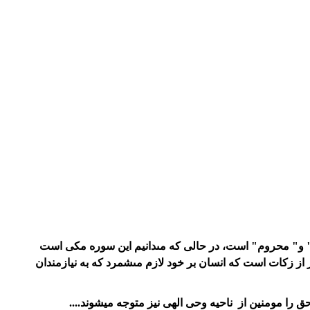
 و" محروم" است، در حالى كه مى‏دانيم اين سوره مكى است
 از زكات است كه انسان بر خود لازم مى‏شمرد كه به نيازمندان
ق را مومنین از ناحیه وحی الهی نیز متوجه میشوند....