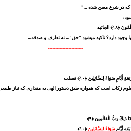
ه در شرع معين شده‏ ..."
ود:
﴿۱۸﴾ الجاثیه
ا وجود دارد؟ تاکید میشود "حق"... نه تعارف و صدقه...
------------------------
َيَّامٍ سَوَاءً لِلسَّائِلِينَ ﴿۱۰﴾ فصلت
لوم زکات است که همواره طبق دستور الهی به مقداری که نیاز طبیعی نی
ًا ذَلِكَ رَبُّ الْعَالَمِينَ ﴿۹﴾
عَةِ أَيَّامٍ
سَوَاءً لِلسَّائِلِينَ
﴿۱۰﴾