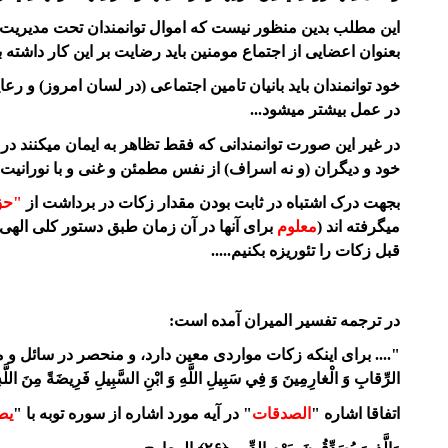
این مطلب بدین منظور نیست که اموال توانمندان تحت مدیریت مطل
بعنوان اعضایی از اجتماع مومنین باید رضایت بر این کار داشته باشن
خود توانمندان باید بانیان تامین اجتماعی (در لسان امروز) و
در عمل بیشتر میشود...
در غیر این صورت توانمندانی که فقط تظاهر به ایمان میکنند د
خود و دیگران (و نه اسراف) از نفس مطمئن و غنی و با نورانیت 
بجهت درک اشتباه در ثابت بودن مقدار زکات در برداشت از
"حق
میگرفته اند (
معلوم
برای آنها در آن زمان طبق دستور کلی الهی)
قبل زکات را تئوریزه بکنیم.....
در ترجمه تفسیر المیران آمده است:
".... براى اينكه زكات مواردى معين دارد، و منحصر در سائل و محروم نيست، كه
الرِّقابِ وَ الْغارِمِينَ وَ فِي سَبِيلِ اللَّهِ وَ ابْنِ السَّبِيلِ فَرِيضَةً مِنَ اللَّهِ" «1» و ظاهر آيه مورد بحث انحصار موارد حق معلوم در دو مورد سائل و محرو
اتفاقا اشاره "
الصدقات
" در آیه مورد اشاره از سوره توبه با "
یص