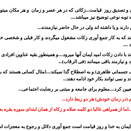
 و تصدیق روز قیامت...زکاتی که در هر عصر و زمان و هر مکان میتوان
 توبه نوعی توضیح نیز میباشد....
ارند و یا داشته اند ولی در حال حاضر نیازمندند...
ند که به کار جمع آوری زکات مشغول میگردند و کار قبلی و شخصی خود را
....
 دادن زکات امید ایمان آنها میرود....و همینطور بقیه عناوین افرادی هس
د و نیازمند باقی میمانند (فی الرقاب)...
جسمانی ظاهری) و به اصطلاح گدا نمیکند....امثال کسانی هستند که با آن
نمی توانند بکار خود ادامه دهند...
ین کرد....معلوم برای جامعه و مبتنی بر رضایت اجتماعی...
 (در زمان خودش) هر دو ربط دارد...
.اما از همراهی غالبا دو کلمه صلاه و زکاه از همان ابتدای سوره بقره
یمان به خدا و روز قیامت است جمع آوری دلائل و رجوع به معجزات اس