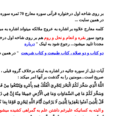
بر روی شاخه اول درختواره قرآنی سوره معارج 70 ثمره سوره جاثیه 45 دیده میشود... و متقارن یکدیگرند از ابتدا و انتهای قرآن ....رجوع شود به لینک "
در همین سایت ...
کلمه معارج علاوه بر اشاره به عروج ملائکه میتواند اشاره به مرات
وجود سور
بقره و انعام و نحل و روم
هم بر روی شاخه اول درخت
مجددا تایید میشود... رجوع شود به لینک "
درباره
دو کتاب و دو صلاه ، کتاب طبیعت و کتاب شریعت
" در همین س
آیات ذیل از سوره جاثیه در اشاره به اینکه برخلاف گروه قبلی ، 
صریح است...مومنین را به گذشت بر آنها امر میکند :
اللَّهُ الَّذِي سَخَّرَ لَكُمُ الْبَحْرَ لِتَجْرِيَ الْفُلْكُ فِيهِ بِأَمْرِهِ وَلِتَبْتَغُوا مِنْ فَضْلِه
وَسَخَّرَ لَكُمْ مَا فِي السَّمَاوَاتِ وَمَا فِي الْأَرْضِ جَمِيعًا مِنْهُ إِنَّ فِي ذَلِكَ لَآيَ
قُلْ لِلَّذِينَ آمَنُوا يَغْفِرُوا لِلَّذِينَ لَا يَرْجُونَ أَيَّامَ اللَّهِ لِيَجْزِيَ قَوْمًا بِمَا كَانُو
و البته به کسانیکه علیرغم داشتن علم به گمراهی کشیده میشوند 