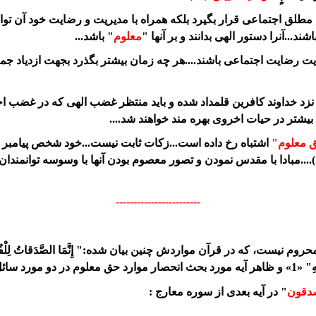
ق اجتماعی قرار بگیرد بلکه همراه با مدیریت و رضایت خود آن توانمند
د...آنرا دستور الهی بدانند و بر آنها "
معلوم
" باشد...
 رعایت رضایت اجتماعی باشند....هر چه زمان بیشتر بگذرد بجهت ازدی
ر نزد خداوند کافرین قلمداد شده و باید منتظر غضب الهی که در غضب ا
بیشتر در حیات اخروی بهره مند خواهند شد....
 معلوم"
اشتباه رخ داده است...زکات ثابت نیست...خود شخص پیامبر 
....مبادا با مقدس نمودن و تصور معصوم بودن آنها با وسوسه توانمندان
------------------------
 در قرآن مواردش چنين بيان شده:" إِنَّمَا الصَّدَقاتُ لِلْفُقَراءِ وَ الْمَساكِي
م است...."
دقون
" در آیه بعدی از سوره معارج :