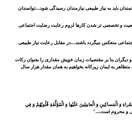
ان باید به نیاز طبیعی نیازمندان رسیدگی شود....توانمندان
اد جمعیت و تخصصی تر شدن کارها لزوم رعایت رضایت اجتماعی
جتماعی منعکس میگردد باشند....در مقابل رعایت نیاز طبیعی
و دیگران بنا بر مقتضیات زمان خویش مقداری را بعنوان زکات
 متظاهر به ایمان زیرکانه بخواهیم به همان مقدار هزار سال
نِ وَ الْعامِلِينَ عَلَيْها وَ الْمُؤَلَّفَةِ قُلُوبُهُمْ وَ فِي