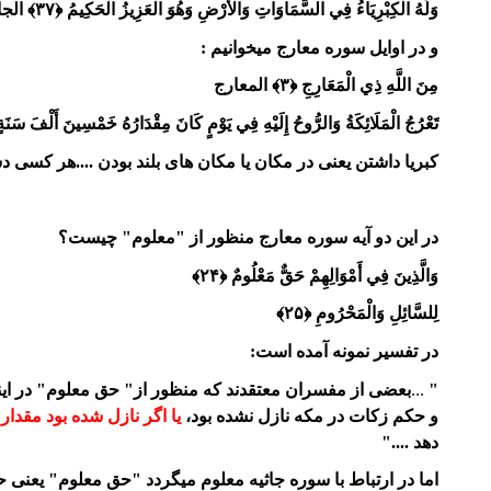
وَلَهُ الْكِبْرِيَاءُ فِي السَّمَاوَاتِ وَالْأَرْضِ وَهُوَ الْعَزِيزُ الْحَكِيمُ ﴿۳۷﴾ الجاثیه
و در اوایل سوره معارج میخوانیم :
مِنَ اللَّهِ ذِي الْمَعَارِجِ ﴿۳﴾ المعارج
تَعْرُجُ الْمَلَائِكَةُ وَالرُّوحُ إِلَيْهِ فِي يَوْمٍ كَانَ مِقْدَارُهُ خَمْسِينَ أَلْفَ سَنَةٍ ﴿۴﴾ المع
کبریا داشتن یعنی در مکان یا مکان های بلند بودن ....هر کسی دس
در این دو آیه سوره معارج منظور از "معلوم" چیست؟
وَالَّذِينَ فِي أَمْوَالِهِمْ حَقٌّ مَعْلُومٌ ﴿۲۴﴾
لِلسَّائِلِ وَالْمَحْرُومِ ﴿۲۵﴾
در تفسیر نمونه آمده است:
"
بعضى از مفسران معتقدند كه منظور از" حق معلوم" در اي
...
و حكم زكات در مكه نازل نشده بود،
يا اگر نازل شده بود مقدا
دهد ...."
اما در ارتباط با سوره جاثیه معلوم میگردد "حق معلوم" یعنی ح