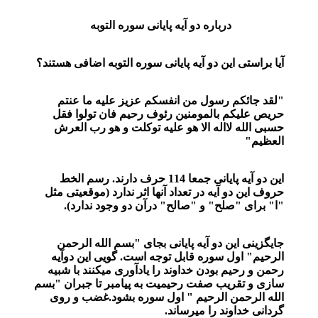
درباره دو آیه پایانی سوره التوبه
آیا براستی این دو آیه پایانی سوره التوبه اضافی هستند؟
"لقد جائکم رسول من انفسکم عزیز علیه ما عنتم
حریص علیکم بالمومنین رئوف رحیم فان تولوا فقل
حسبی الله لااله الا هو علیه توکلت و هو رب العرش
العظیم"
این دو آیه پایانی جمعا 114 حرف دارند. رسم الخط
حروف این دو آیه در تعداد آنها اثر ندارد (موقعیتی مثل
"ا" برای "صلح" و "صالح" درآن دو وجود ندارد).
جایگزینی این دو آیه پایانی بجای "بسم الله الرحمن
الرحیم" اول سوره قابل توجه است. گویی این دوآیه
رحمن و رحیم بودن خداوند را یادآوری میکنند با شبیه
سازی و تقریب صفت رحیمیت به پیامبر تا جبران "بسم
الله الرحمن الرحیم " اول سوره بشود.غضب و روی
گردانی خداوند را میرساند.