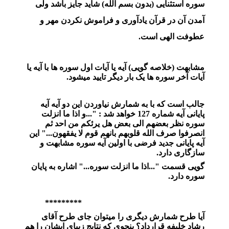
سوره استثنایی (بدون بسم الله) شاید جایز باشد ولی
آمدن آن در قرآن یادآوری و فراموش نکردن مهر و
عطوفت الهی است.
مشابهت (خلاصه گویی) آیه یا آیات اول سوره ها با آیه یا
آیات آخر سوره ها یک بار دیگر تایید میشود.
جالب است که با به شمارش نیاوردن این دو آیه آیه
پایانی آیه شماره 127 خواهد شد : "...و اذا ما انزلت
سوره نظر بعضهم الی بعض هل یرئکم من احد ثم
انصرفوا صرف الله قلوبهم بانهم قوم لا یفقهون..." این
آیه پایانی جدید فرضی با اولین آیه سوره مشابهت و
سازگاری دارد.
گویی قسمت "...اذا ما انزلت سوره..." اشاره به پایان
سوره دارد.
*********
آیا طرح شمارش دیگری را میتوان جای طرح آقای
رشاد خلیفه قرارداد؟ بنحوی که نتایج زیبای ایشان را هم