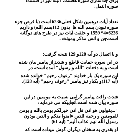
برای جداسازی سوره هاست. البته غیر از استثناء
سوره النمل.
تعداد آیات درهمین شکل فعلی6236 است (با فرض جزء
سوره نبودن بسم الله ها- بدون 112بسم الله) و داریم
6236=4* 1559 و خلقت آیات نیز در طرح های دوگانه
است.جن و انس مذکر ومونث .
و با اتصال دو آیه 128و 129 نتیجه گرفت:
در این سوره حمایت قاطع و شدید از پیامبر بیان شده
است و به دفعات "الله و رسول" آمده است. در
این سوره یک بار خداوند "رءوف رحیم" خوانده شده
(آیه 117)و یکبار نیز پیامبر "رءوف رحیم" (آیه 128).
شدت رافت پیامبر گرامی نسبت به مومنین در این
سوره بیان شده است.آنجاییکه می فرماید :
"...یقولون هو اذن قل اذن خیرلکم یومن بالله و یومن
للمومنین و رحمه للذین ءامنوا منکم و الذین یوذون
رسول الله لهم عذاب الیم" (آیه 61)
او بقدری به سخنان دیگران گوش میداده است که