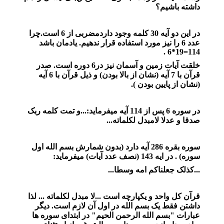
داشته باشیم؟
در این دو آیه 30 کلمه وجود داردمضربی از 6 است.چرا
عدد 6 را نیز مورد استفاده قرار ندهیم. یادمان باشد
114=19*6 .
خلقت آیات زمین و آسمان نیز در6 دوره است. صدر
قرآن با 7 آیه (نشان از بالا بودن) و ذیل قرآن با 6 آیه
(نشان از پایین بودن ).
در سوره 6 پس از 114 آیه میفرماید:...و تمت کلمه ربک
صدقا و عدلا لامبدل لکلماته...
سوره بقره 286 آیه دارد (بدون شمارش بسم الله اول
سوره) . در ایه 143 (نصف عدد آیات) میفرماید:
...کذلک جعلناکم امه وسطا...
قرآن کل واحد و یکپارچه است ...لا مبدل لکلماته ... لذا
داشتن فقط یک بسم الله در اول آن لازم است. دیگر
عبارات "بسم الله الرحمن الحیم" در ابتدای سوره ها