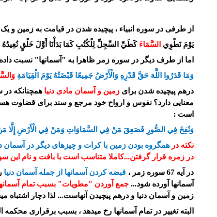
از طرفی در سوره انبیاء ، پیچیده شدن در قیامت به زمین و ی
يَوْمَ نَطْوِي
السَّمَاءَ
كَطَيِّ السِّجِلِّ لِلْكُتُبِ كَمَا بَدَأْنَا أَوَّلَ خَلْقٍ نُعِيدُهُ وَعْدًا ع
اما از طرف دیگر در سوره زمر ظاهرا به "آسمانها" نسبت داده م
وَمَا قَدَرُوا اللَّهَ حَقَّ قَدْرِهِ وَالْأَرْضُ جَمِيعًا قَبْضَتُهُ يَوْمَ الْقِيَامَةِ
وَالسَّ
درهم پیچیده شدن برای
زمین و آسمان مادی دنیا
همچنانکه در سو
معنایی دارد؟ نفوس و ارواح خود مرجع و سند برای قضاوت هستند چر
است :
وَنُفِخَ فِي الصُّورِ فَصَعِقَ مَنْ فِي السَّمَاوَاتِ وَمَنْ فِي الْأَرْضِ إِلَّا مَنْ شَاءَ ا
نکته در
همگروه بودن زمین با کرات و چیزهای دیگر در آسمان دن
در زمره قرار گرفتن...کاملا متناسب است با بافت و نام این سور
در آیه 67 سوره زمر ،
قبضه کردن آسمانها از جمله آسمان
دنیا
ر
آسمانها آورده شود...
جمع آوردن "مطویات" بسبب تمام آسمانها 
زمین و آسمان دنیا و درهم پیچیدن آنهاست... لذا دچار اشتباه می
البته تغییر در تمام آسمانها رخ میدهد ، بسبب برقراری محکمه ال