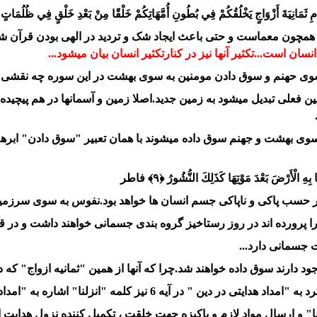
ِ ثَمَانِيَةَ أَزْوَاجٍ يَخْلُقُكُمْ
فِي بُطُونِ أُمَّهَاتِكُمْ خَلْقًا مِنْ بَعْدِ خَلْقٍ فِي ظُلُمَاتٍ
ید" همچون معماست و حتی باعث ایجاد شک و تردید در الهی بودن قرآن ش
ان است...تکثیر آنها نیز در کنارتکثیر انسان بیان میشود...
 بسوی حهنم و سوق دادن مومنین به سوی بهشت در این سوره چه نقشی 
ن فعلی تبدیل میشود به زمین جدید.اصلا زمین و آسمانها در هم پیچیده
ی بهشت و جهنم سوق داده میشوند با همان تعبیر "سوق دادن" ابرها
هِ الْأَرْضَ بَعْدَ مَوْتِهَا كَذَلِكَ النُّشُورُ ﴿۹﴾ فاطر
ب پاکی و ناپاکی جسم انسان ها خواهد بود.نفوس به سوی سرزمین (م
ا پرورده اند در روز رستاخیز گروه بندی جسمانی خواهند داشت و در 
 جسمانی دارد...
رند سوق داده خواهند شد.چرا که آنها از همین "ثمانیه ازواج" که دستو
یز کلمه "انزلنا" اشاره به "امداد هدایتی در خلق " دارد.
نا" و ارسال مواد لازم و پاکیزه جهت خلقت ، تکمیل کننده نزول هدایت 