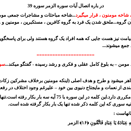
در باره اتصال آیات سوره الزمر سوره 39
،
شاخه مومنون
، قرار میگیرد
...شاخه مباحثات و مشاجرات جمعی مومنون 
گروه...ملحق شدن یک فرد به گروه کافرین ، مستکبرین ، مومنین و ...
مت نیز هست جایی که همه افراد یک گروه هستند ولی برای پاسخگویی 
جمع میشوند...
======================
سور
ز این دو حوزه اجتماعی و فردی سوره فصلت سوره 41 ظاهر میشود و طرح و هدف اصلی (اینکه مومنی
دی از نعمات و مایجتاح دنیوی بین خود – علیرغم وجود اختلاف در رفع
ه سوری که این کلمه ذکر شده تنها یک بار بکار گرفته شده است.
سانهاست :
ِبَادَهُ يَا عِبَادِ فَاتَّقُونِ ﴿۱۶﴾
الزمر