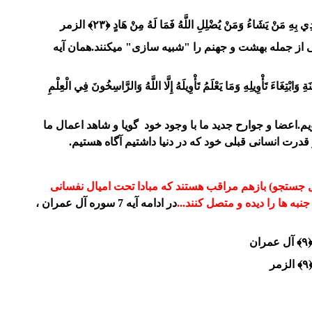
ْدِي بِهِ مَنْ يَشَاءُ وَمَنْ يُضْلِلِ اللَّهُ فَمَا لَهُ مِنْ هَادٍ ﴿۲۳﴾
الزمر
 از جمله بهشت و جهنم را "شبیه سازی" میکنند.همان آیه
وَابْتِغَاءَ تَأْوِيلِهِ وَمَا يَعْلَمُ تَأْوِيلَهُ إِلَّا اللَّهُ وَالرَّاسِخُونَ فِي الْعِلْمِ
اعضا و جوارح جدید ما با وجود خود گویا و شاهد اعمال ما
درت انسانی قبلی خود که در دنیا داشتیم آگاه هستیم.
ل جستجو) بازهم مراقب هستند که مبادا تحت امیال نفسانی
نبه ها را دیده و متصل کنند...
در ادامه آیه 7 سوره آل عمران ،
﴾
الزمر