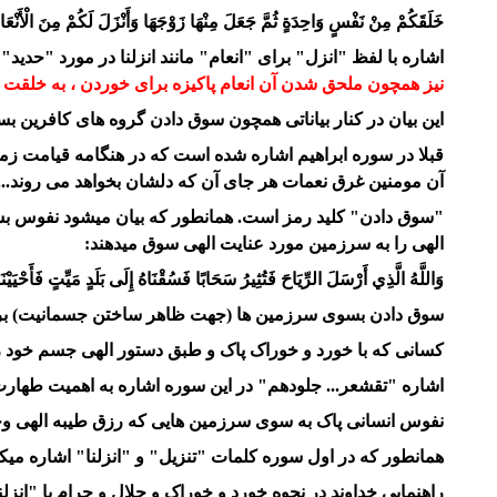
خَلَقَكُمْ مِنْ نَفْسٍ وَاحِدَةٍ ثُمَّ جَعَلَ مِنْهَا زَوْجَهَا
وَأَنْزَلَ لَكُمْ مِنَ الْأَنْعَام
اشاره با لفظ "انزل" برای "انعام" مانند انزلنا در مورد "حد
نیز همچون ملحق شدن آن انعام پاکیزه برای خوردن ، به خلقت انس
این بیان در کنار بیاناتی همچون سوق دادن گروه های کافرین
قبلا در سوره ابراهیم اشاره شده است که در هنگامه قیامت زمی
آن مومنین غرق نعمات هر جای آن که دلشان بخواهد می روند...
"سوق دادن" کلید رمز است. همانطور که بیان میشود نفوس بسو
الهی را به سرزمین مورد عنایت الهی سوق میدهند:
وَاللَّهُ الَّذِي أَرْسَلَ الرِّيَاحَ فَتُثِيرُ سَحَابًا فَسُقْنَاهُ إِلَى بَلَدٍ مَيِّتٍ فَأَحْيَيْنَا بِ
سوق دادن بسوی سرزمین ها (جهت ظاهر ساختن جسمانیت) بر حس
کسانی که با خورد و خوراک پاک و طبق دستور الهی جسم خود ر
اشاره "تقشعر... جلودهم" در این سوره اشاره به اهمیت طهارت
نفوس انسانی پاک به سوی سرزمین هایی که رزق طیبه الهی وجود دا
همانطور که در اول سوره کلمات "تنزیل" و "انزلنا" اشاره میکرد به "امداد هدایتی در دین " در آیه 6 ن
راهنمایی خداوند در نحوه خورد و خوراک و حلال و حرام با "انزل