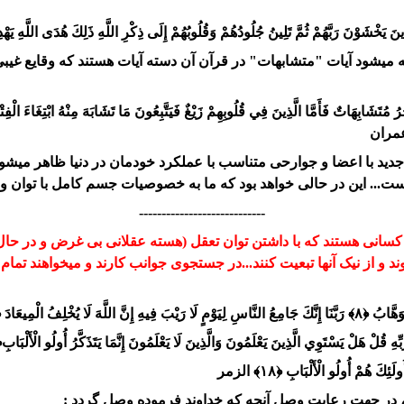
ِينَ يَخْشَوْنَ رَبَّهُمْ ثُمَّ تَلِينُ جُلُودُهُمْ وَقُلُوبُهُمْ إِلَى ذِكْرِ اللَّهِ ذَلِكَ هُدَى اللَّهِ يَه
 میشود آیات "متشابهات" در قرآن آن دسته آیات هستند که وقایع غیبی
تَشَابِهَاتٌ فَأَمَّا الَّذِينَ فِي قُلُوبِهِمْ زَيْغٌ فَيَتَّبِعُونَ مَا تَشَابَهَ مِنْهُ ابْتِغَاءَ الْفِتْنَةِ 
مران
د با اعضا و جوارحی متناسب با عملکرد خودمان در دنیا ظاهر میشویم.
... این در حالی خواهد بود که ما به خصوصیات جسم کامل با توان و ق
----------------------------
، کسانی هستند که با داشتن توان تعقل (هسته عقلانی بی غرض و در حا
د و از نیک آنها تبعیت کنند...در جستجوی جوانب کارند و میخواهند تمام ج
الْمِيعَادَ ﴿۹﴾ آل عمران
ِ قُلْ هَلْ يَسْتَوِي الَّذِينَ يَعْلَمُونَ وَالَّذِينَ لَا يَعْلَمُونَ إِنَّمَا يَتَذَكَّرُ أُولُو الْأَلْبَابِ﴿۹
لَئِكَ هُمْ أُولُو الْأَلْبَابِ ﴿۱۸﴾
الزمر
 ، در جهت رعایت وصل آنچه که خداوند فرموده وصل گردد :