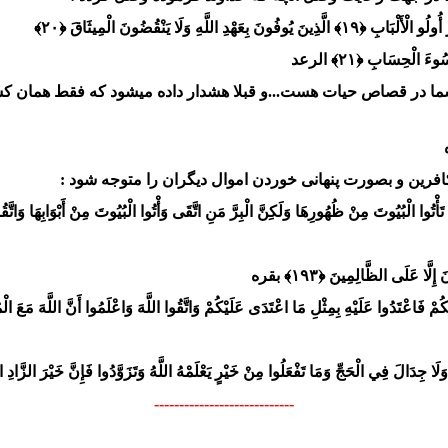
ِ وَلَا يَنْقُضُونَ الْمِيثَاقَ ﴿۲۰﴾
 الْحِسَابِ ﴿۲۱﴾ الرعد
ی شما در قصاص حیات هست...و قبلا هشدار داده میشود که فقط هما
کافرین و بصورت پنهانی خوردن اموال دیگران را متوجه شود :
تُوا الْبُيُوتَ مِنْ ظُهُورِهَا وَلَكِنَّ الْبِرَّ مَنِ اتَّقَى وَأْتُوا الْبُيُوتَ مِنْ أَبْوَابِهَا وَاتَّقُوا ا
َّا عَلَى الظَّالِمِينَ ﴿۱۹۳﴾ بقره
َدُوا عَلَيْهِ بِمِثْلِ مَا اعْتَدَى عَلَيْكُمْ وَاتَّقُوا اللَّهَ وَاعْلَمُوا أَنَّ اللَّهَ مَعَ الْمُتَّقِينَ
دَالَ فِي الْحَجِّ وَمَا تَفْعَلُوا مِنْ خَيْرٍ يَعْلَمْهُ اللَّهُ وَتَزَوَّدُوا فَإِنَّ خَيْرَ الزَّادِ التَّ
----------------------------