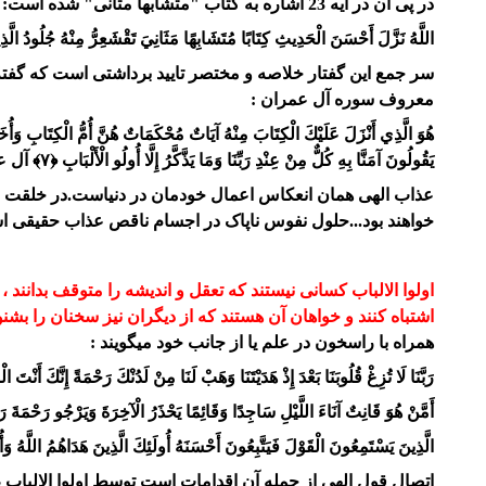
در پی آن در آیه 23 اشاره به کتاب "متشابها مثانی" شده است:
اللَّهُ نَزَّلَ أَحْسَنَ الْحَدِيثِ كِتَابًا مُتَشَابِهًا مَثَانِيَ تَقْشَعِرُّ مِنْهُ جُلُودُ الَّذ
سر جمع این گفتار خلاصه و مختصر تایید برداشتی است که گفته
معروف سوره آل عمران :
هُوَ الَّذِي أَنْزَلَ عَلَيْكَ الْكِتَابَ مِنْهُ آيَاتٌ مُحْكَمَاتٌ هُنَّ أُمُّ الْكِتَابِ وَأُخَرُ مُ
يَقُولُونَ آمَنَّا بِهِ كُلٌّ مِنْ عِنْدِ رَبِّنَا وَمَا يَذَّكَّرُ إِلَّا أُولُو الْأَلْبَابِ ﴿۷﴾
آل ع
عذاب الهی همان انعکاس اعمال خودمان در دنیاست.در خلقت جدی
خواهند بود...حلول نفوس ناپاک در اجسام ناقص عذاب حقیقی است
اولوا الالباب
کسانی نیستند که تعقل و اندیشه را متوقف بدانند 
اشتباه کنند و خواهان آن هستند که از دیگران نیز سخنان را بشنون
همراه با راسخون در علم یا از جانب خود میگویند :
رَبَّنَا لَا تُزِغْ قُلُوبَنَا بَعْدَ إِذْ هَدَيْتَنَا وَهَبْ لَنَا مِنْ لَدُنْكَ رَحْمَةً إِنَّكَ أَنْتَ الْوَهَّابُ ﴿۸﴾ رَبَّنَا إِنَّكَ جَامِعُ النَّاسِ لِيَوْمٍ لَا رَيْبَ فِيهِ إِنَّ اللَّهَ لَا يُخْلِفُ 
أَمَّنْ هُوَ قَانِتٌ آنَاءَ اللَّيْلِ سَاجِدًا وَقَائِمًا يَحْذَرُ الْآخِرَةَ وَيَرْجُو رَحْمَةَ رَبِّه
الَّذِينَ يَسْتَمِعُونَ الْقَوْلَ فَيَتَّبِعُونَ أَحْسَنَهُ أُولَئِكَ الَّذِينَ هَدَاهُمُ اللَّهُ وَأُو
اتصال قول الهی از جمله آن اقدامات است توسط اولوا الالباب