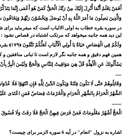
أَفَمَنْ يَعْلَمُ أَنَّمَا أُنْزِلَ إِلَيْكَ مِنْ رَبِّكَ الْحَقُّ كَمَنْ هُوَ أَعْمَى إِنَّمَا يَتَذَكَّرُ أُولُو الْأَلْبَابِ ﴿۱۹﴾ الَّذِينَ يُوفُونَ بِعَهْدِ اللَّه
وَالَّذِينَ يَصِلُونَ مَا أَمَرَ اللَّهُ بِهِ أَنْ يُوصَلَ وَيَخْشَوْنَ رَبَّهُمْ وَيَخَافُونَ سُوءَ
در سوره بقره خطاب به اولی الالباب است که میفرماید برا
این دید همه جانبه میخواهد که مرتکب اشتباه در قصاص نشود :
وَلَكُمْ فِي الْقِصَاصِ حَيَاةٌ يَا أُولِي الْأَلْبَابِ لَعَلَّكُمْ تَتَّقُونَ ﴿۱۷۹﴾
بقره
همین فهم دقیق و همه جانبه نگر لازم است تا تبانی منافقین و 
يَسْأَلُونَكَ عَنِ الْأَهِلَّةِ قُلْ هِيَ مَوَاقِيتُ لِلنَّاسِ وَالْحَجِّ وَلَيْسَ الْبِرُّ بِأَنْ تَأْ
.....
وَقَاتِلُوهُمْ حَتَّى لَا تَكُونَ فِتْنَةٌ وَيَكُونَ الدِّينُ لِلَّهِ فَإِنِ انْتَهَوْا فَلَا عُدْوَانَ إِل
الشَّهْرُ الْحَرَامُ بِالشَّهْرِ الْحَرَامِ وَالْحُرُمَاتُ قِصَاصٌ فَمَنِ اعْتَدَى عَلَيْكُمْ فَاعْت
........
الْحَجُّ أَشْهُرٌ مَعْلُومَاتٌ فَمَنْ فَرَضَ فِيهِنَّ الْحَجَّ فَلَا رَفَثَ وَلَا فُسُوقَ وَلَا جِ
اشاره به نزول "انعام" در آیه 6 سوره الزمر برای چیست؟