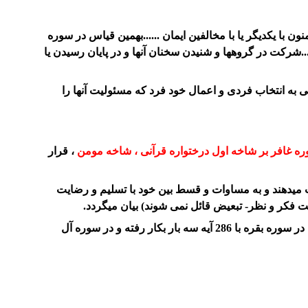
با یکدیگر یا با مخالفین ایمان ......بهمین قیاس در سوره
شرکت در گروهها و شنیدن سخنان آنها و در پایان رسیدن یا
به انتخاب فردی و اعمال خود فرد که مسئولیت آنها را
ه غافر بر شاخه اول درختواره قرآنی ، شاخه مومن
، قرار
ن برخلاف مشرکین زکات میدهند و به مساوات و قسط بین خود با تسلیم و رضایت
ت فکر و نظر- تبعیض قائل نمی شوند) بیان میگردد.
در سوره زمر از گروه های اجتماعی به "اولوا الالباب" اشارات مکرری دارد.این کلمه در این سوره با 75 آیه سه بار بکار رفته است.تنها در سوره بقره با 286 آیه سه بار بکار رفته و در سوره آل