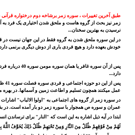
طبق آخرین تغییرات
، سوره زمر برشاخه دوم درختواره قرآنی 
زمر نیز بحث از گروه هاست و ملحق شدن اختیاری یک فرد به آن 
نرسیدن به بهترین سخنان...
در این سوره ملحق شدن به گروه فقط در این جهان نیست در قیا
خودش بعهده دارد و هیچ فردی باری از دوش دیگری برنمی دارد 
پس از آن سوره غافر یا همان سوره مومن سوره 40 درباره فرد مومن – به بلوغ کامل عقلی و فکری و رشد رسیده - گفتگو میکند...
دارد...
پس ا
عمل میکنند همچون تسلیم و اطاعت زمین و آسمانها. در بهره من
عمران و سوره ص همجوار با سوره زمر دو بار آمده است. در بقی
ابتدا در آیه ذیل اشاره به این است که "النار" برای ترساندن ان
لَهُمْ مِنْ فَوْقِهِمْ ظُلَلٌ مِنَ النَّارِ وَمِنْ تَحْتِهِمْ ظُلَلٌ ذَلِكَ يُخَوِّفُ اللَّهُ بِهِ ع