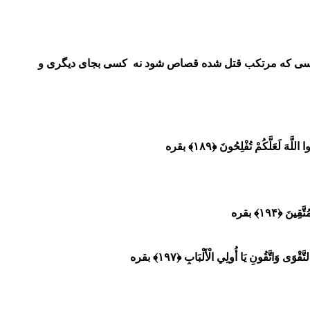
ن کسی که مرتکب قتل شده قصاص شود نه کسی بجای دیگری و
للَّهَ لَعَلَّكُمْ تُفْلِحُونَ ﴿۱۸۹﴾
بقره
 ﴿۱۹۴﴾ بقره
قْوَى وَاتَّقُونِ يَا أُولِي الْأَلْبَابِ ﴿۱۹۷﴾
بقره