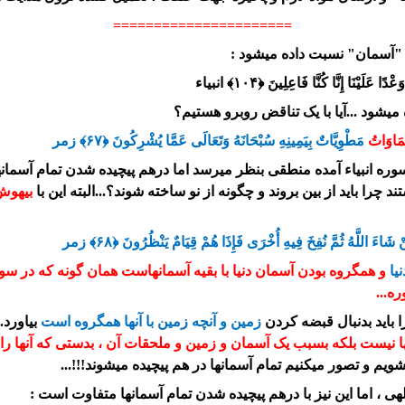
======================
ک "آسمان" نسبت داده میشود :
َلَيْنَا إِنَّا كُنَّا فَاعِلِينَ ﴿۱۰۴﴾ انبیاء
یشود ...آیا با یک تناقض روبرو هستیم؟
مَاوَاتُ
مَطْوِيَّاتٌ بِيَمِينِهِ سُبْحَانَهُ وَتَعَالَى عَمَّا يُشْرِكُونَ ﴿۶۷﴾ زمر
ره انبیاء آمده منطقی بنظر میرسد اما درهم پیچیده شدن تمام آسمانها 
ا باید از بین بروند و چگونه از نو ساخته شوند؟...البته این با
بیهو
للَّهُ ثُمَّ نُفِخَ فِيهِ أُخْرَى فَإِذَا هُمْ قِيَامٌ يَنْظُرُونَ ﴿۶۸﴾ زمر
یا
و همگروه بودن آسمان دنیا با بقیه آسمانهاست همان گونه که در سور
ه...
ا باید بدنبال قبضه کردن
زمین و آنچه زمین با آنها همگروه است
بیاورد.
نیست بلکه بسبب یک آسمان و زمین و ملحقات آن ، بدستی که آنها را 
شویم و تصور میکنیم تمام آسمانها در هم پیچیده میشوند!!!...
هی ، اما این نیز با درهم پیچیده شدن تمام آسمانها متفاوت است :