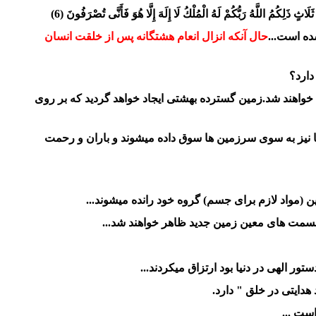
ثَلَاثٍ ذَلِكُمُ اللَّهُ رَبُّكُمْ لَهُ الْمُلْكُ لَا إِلَهَ إِلَّا هُوَ
فَأَنَّى تُصْرَفُونَ (6)
ده است...
حال آنکه انزال انعام هشتگانه پس از خلقت انسان
دارد؟
 خواهند شد.زمین گسترده بهشتی ایجاد خواهد گردید که بر روی
 نیز به سوی سرزمین ها سوق داده میشوند و باران و رحمت
واد لازم برای جسم) گروه خود رانده میشوند...
قسمت های معین زمین جدید ظاهر خواهند شد...
ر الهی در دنیا بود ارتزاق میکردند...
است ...